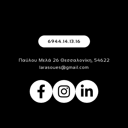
6944.14.13.16
Παύλου Μελά 26 Θεσσαλονίκη, 54622
larasoues@gmail.com
ψυχολογοσ θ
ψυχολόγο
ψυχολ