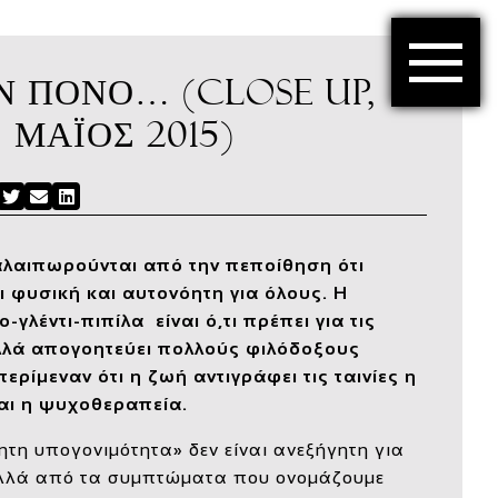
Ν ΠΌΝΟ… (CLOSE UP,
ΜΆΙΟΣ 2015)
acebook
Twitter
Send Email
LinkedIn
αλαιπωρούνται από την πεποίθηση ότι
αι φυσική και αυτονόητη για όλους. Η
γλέντι-πιπίλα είναι ό,τι πρέπει για τις
λά απογοητεύει πολλούς φιλόδοξους
περίμεναν ότι η ζωή αντιγράφει τις ταινίες η
αι η ψυχοθεραπεία.
ητη υπογονιμότητα» δεν είναι ανεξήγητη για
ολλά από τα συμπτώματα που ονομάζουμε