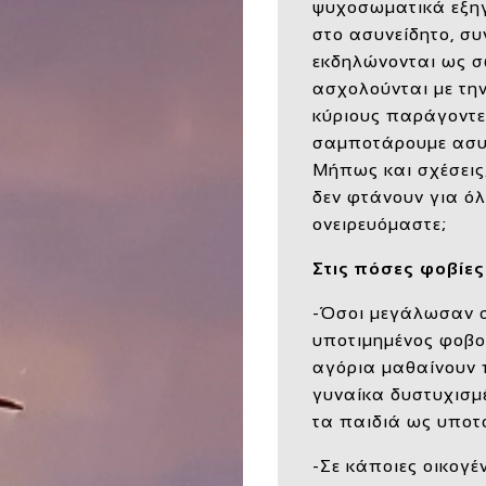
ψυχοσωματικά εξηγ
στο ασυνείδητο, σ
εκδηλώνονται ως σ
ασχολούνται με τη
κύριους παράγοντ
σαμποτάρουμε ασυν
Μήπως και σχέσεις
δεν φτάνουν για όλο
ονειρευόμαστε;
Στις πόσες φοβίες
-Όσοι μεγάλωσαν σ
υποτιμημένος φοβού
αγόρια μαθαίνουν 
γυναίκα δυστυχισμέ
τα παιδιά ως υποτ
-Σε κάποιες οικογέ