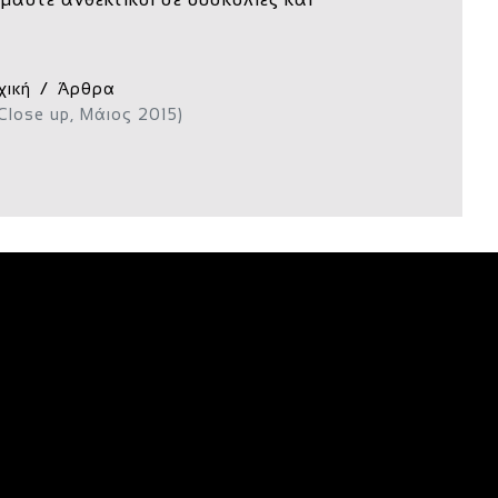
χική
Άρθρα
Close up, Μάιος 2015)