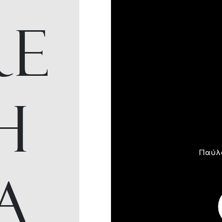
RE
H
Παύλ
A