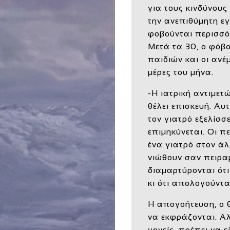
για τους κινδύνους
την ανεπιθύμητη εγ
φοβούνται περισσό
Μετά τα 30, ο φόβ
παιδιών και οι ανέ
μέρες του μήνα.
-Η ιατρική αντιμε
θέλει επισκευή. Αυ
τον γιατρό εξελίσσ
επιμηκύνεται. Οι 
ένα γιατρό στον άλ
νιώθουν σαν πειρα
διαμαρτύρονται ότι
κι ότι απολογούντα
Η απογοήτευση, ο θ
να εκφράζονται. Α
γονείς, πρέπει να ε