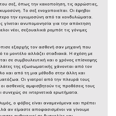
 του σεξ, όπως την κακοποίηση, τις αρρώστιες,
κυμοσύνη. Το σεξ ενοχοποιείται. Οι έφηβοι
τερο την εγκυμοσύνη από τα κονδυλώματα.
ος γίνεται ανυπομονησία για την απόκτηση
μελοι νέοι, σεξουαλικά ρομπότ τις γόνιμες
τώπισε εξαρχής τον ασθενή σαν μηχανή που
τό το μοντέλο αλλάζει σταδιακά. Η σχέση με
εται σε συμβουλευτική και ο χρόνος επίσκεψης
πελάτες της εξωσωματικής χάνονται από τον
λο και από τη μια μέθοδο στην άλλη και
ματόζωα. Οι γιατροί από την πλευρά τους
 οι ασθενείς αμφισβητούν τις προθέσεις τους
ι συνεχώς σε ιντερνετικά ερωτήματα.
υμός, ο φόβος είναι αναμενόμενα και πρέπει
λλά αν είμαστε αποφασισμένοι να γίνουμε
ίμαστε ανθεκτικοί σε δυσκολίες και