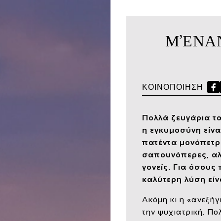
Μ’ΈΝΑ
ΚΟΙΝΟΠΟΊΗΣΗ
F
Πολλά ζευγάρια τ
η εγκυμοσύνη
είν
πατέντα μονόπετρο-
σαπουνόπερες, αλ
γονείς. Για όσους 
καλύτερη λύση είν
Ακόμη κι η «ανεξήγ
την ψυχιατρική. Π