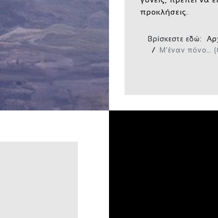
προκλήσεις.
Βρίσκεστε εδώ:
Αρ
Μ’έναν πόνο… (